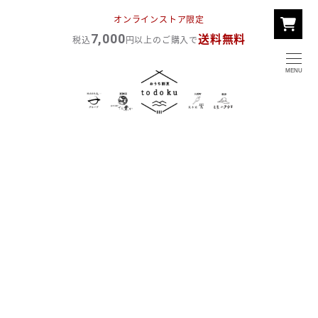
メ
オンラインストア限定
イ
7,000
送料無料
税込
円以上のご購入で
ン
コ
MENU
ン
テ
ン
ツ
へ
移
動