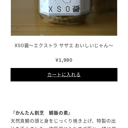
XSO醤～エクストラ サザエ おいしいじゃん～
¥
1,980
カートに入れる
『かんたん割烹 鯛飯の素』
天然真鯛の頭と身をじっくり焼き上げ、特製の出